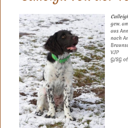
Calleig
gew. am
aus Ann
nach A
Brauns
VJP
G/SG of